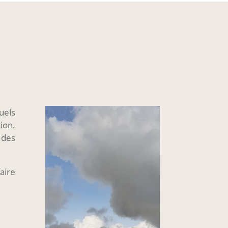
uels
ion.
 des
aire